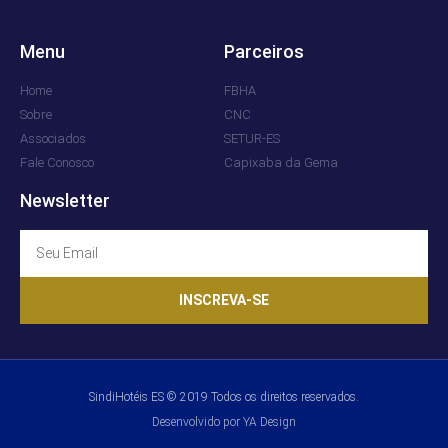
Menu
Parceiros
Home
FBHA
Sobre
CNC
Associados
SETUR-ES
Fale Conosco
Capixaba da Gema
Newsletter
INSCREVA-SE
SindiHotéis ES © 2019 Todos os direitos reservados.
Desenvolvido por YA Design