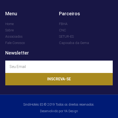
Menu
Parceiros
Home
FBHA
Sobre
CNC
Associados
SETUR-ES
Fale Conosco
Capixaba da Gema
Newsletter
INSCREVA-SE
SindiHotéis ES © 2019 Todos os direitos reservados.
Desenvolvido por YA Design