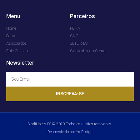
Menu
Parceiros
Home
FBHA
Sobre
CNC
Associados
SETUR-ES
Fale Conosco
Capixaba da Gema
Newsletter
INSCREVA-SE
SindiHotéis ES © 2019 Todos os direitos reservados.
Desenvolvido por YA Design