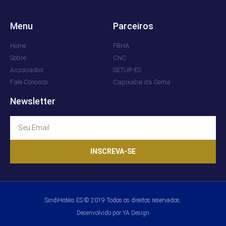
Menu
Parceiros
Home
FBHA
Sobre
CNC
Associados
SETUR-ES
Fale Conosco
Capixaba da Gema
Newsletter
INSCREVA-SE
SindiHotéis ES © 2019 Todos os direitos reservados.
Desenvolvido por YA Design