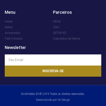
Menu
Parceiros
Home
FBHA
Sobre
CNC
Associados
SETUR-ES
Fale Conosco
Capixaba da Gema
Newsletter
INSCREVA-SE
SindiHotéis ES © 2019 Todos os direitos reservados.
Desenvolvido por YA Design