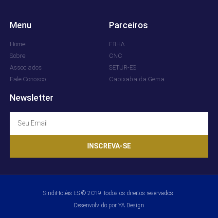
Menu
Parceiros
Home
FBHA
Sobre
CNC
Associados
SETUR-ES
Fale Conosco
Capixaba da Gema
Newsletter
INSCREVA-SE
SindiHotéis ES © 2019 Todos os direitos reservados.
Desenvolvido por YA Design