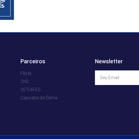
Parceiros
Newsletter
FBHA
CNC
SETUR-ES
Capixaba da Gema