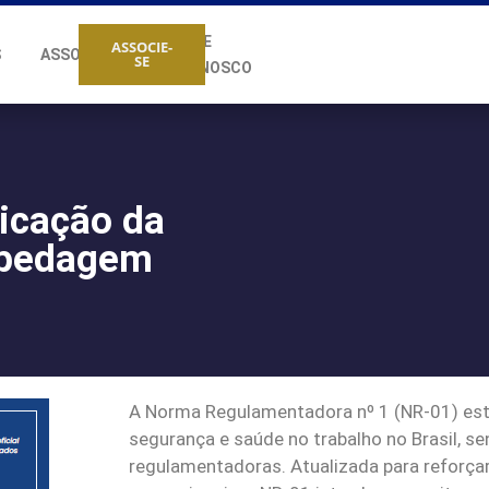
FALE
ASSOCIE-
S
ASSOCIADOS
SE
CONOSCO
licação da
spedagem
A Norma Regulamentadora nº 1 (NR-01) esta
segurança e saúde no trabalho no Brasil, 
regulamentadoras. Atualizada para reforçar