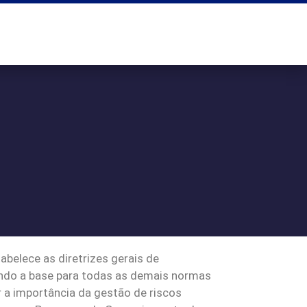
belece as diretrizes gerais de
sendo a base para todas as demais normas
 a importância da gestão de riscos