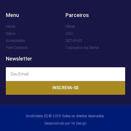
Menu
Parceiros
Home
FBHA
Sobre
CNC
Associados
SETUR-ES
Fale Conosco
Capixaba da Gema
Newsletter
INSCREVA-SE
SindiHotéis ES © 2019 Todos os direitos reservados.
Desenvolvido por YA Design