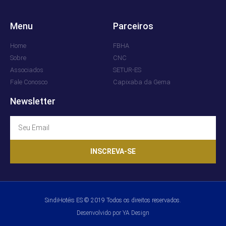
Menu
Parceiros
Home
FBHA
Sobre
CNC
Associados
SETUR-ES
Fale Conosco
Capixaba da Gema
Newsletter
INSCREVA-SE
SindiHotéis ES © 2019 Todos os direitos reservados.
Desenvolvido por YA Design