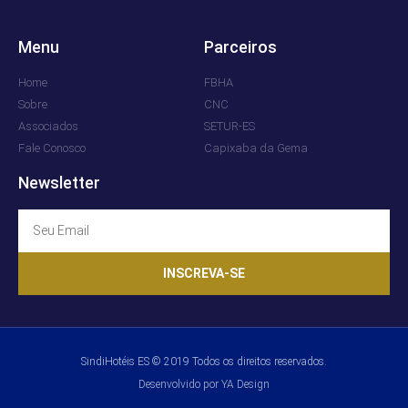
Menu
Parceiros
Home
FBHA
Sobre
CNC
Associados
SETUR-ES
Fale Conosco
Capixaba da Gema
Newsletter
INSCREVA-SE
SindiHotéis ES © 2019 Todos os direitos reservados.
Desenvolvido por YA Design