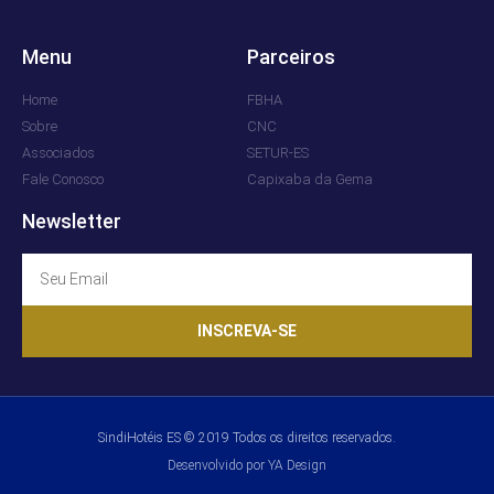
Menu
Parceiros
Home
FBHA
Sobre
CNC
Associados
SETUR-ES
Fale Conosco
Capixaba da Gema
Newsletter
INSCREVA-SE
SindiHotéis ES © 2019 Todos os direitos reservados.
Desenvolvido por YA Design