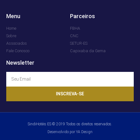
Menu
Parceiros
Home
FBHA
Sobre
CNC
Associados
SETUR-ES
Fale Conosco
Capixaba da Gema
Newsletter
INSCREVA-SE
SindiHotéis ES © 2019 Todos os direitos reservados.
Desenvolvido por YA Design