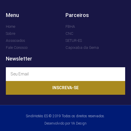
Menu
Parceiros
Home
FBHA
Sobre
CNC
Associados
SETUR-ES
Fale Conosco
Capixaba da Gema
Newsletter
INSCREVA-SE
SindiHotéis ES © 2019 Todos os direitos reservados.
Desenvolvido por YA Design