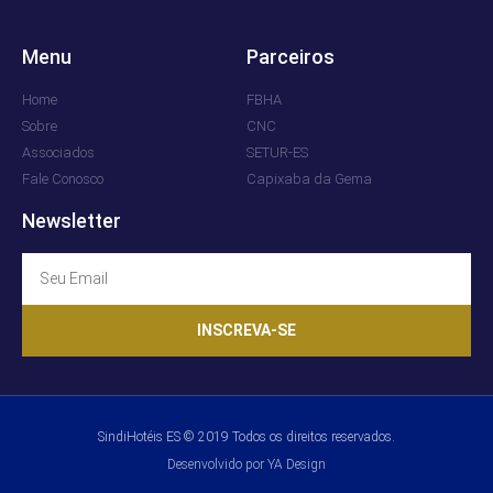
Menu
Parceiros
Home
FBHA
Sobre
CNC
Associados
SETUR-ES
Fale Conosco
Capixaba da Gema
Newsletter
INSCREVA-SE
SindiHotéis ES © 2019 Todos os direitos reservados.
Desenvolvido por YA Design