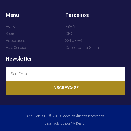
Menu
Parceiros
Home
FBHA
Sobre
CNC
Associados
SETUR-ES
Fale Conosco
Capixaba da Gema
Newsletter
INSCREVA-SE
SindiHotéis ES © 2019 Todos os direitos reservados.
Desenvolvido por YA Design