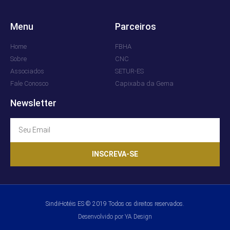
Menu
Parceiros
Home
FBHA
Sobre
CNC
Associados
SETUR-ES
Fale Conosco
Capixaba da Gema
Newsletter
INSCREVA-SE
SindiHotéis ES © 2019 Todos os direitos reservados.
Desenvolvido por YA Design