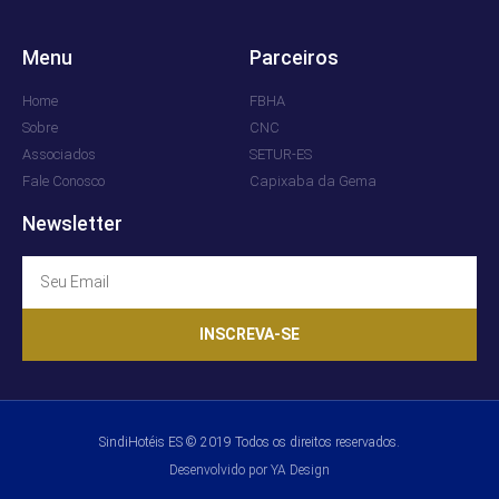
Menu
Parceiros
Home
FBHA
Sobre
CNC
Associados
SETUR-ES
Fale Conosco
Capixaba da Gema
Newsletter
INSCREVA-SE
SindiHotéis ES © 2019 Todos os direitos reservados.
Desenvolvido por YA Design