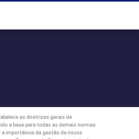
belece as diretrizes gerais de
sendo a base para todas as demais normas
 a importância da gestão de riscos