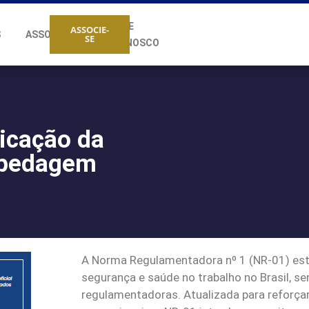
FALE
ASSOCIE-
S
ASSOCIADOS
SE
CONOSCO
licação da
spedagem
A Norma Regulamentadora nº 1 (NR-01) esta
segurança e saúde no trabalho no Brasil, 
regulamentadoras. Atualizada para reforçar