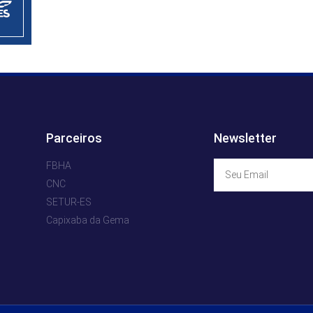
Parceiros
Newsletter
FBHA
CNC
SETUR-ES
Capixaba da Gema