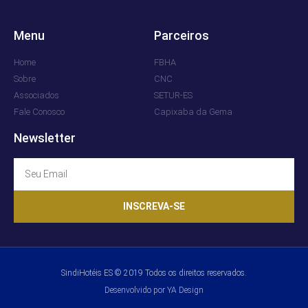
Menu
Parceiros
Home
FBHA
Sobre
CNC
Associados
SETUR-ES
Fale Conosco
Capixaba da Gema
Newsletter
INSCREVA-SE
SindiHotéis ES © 2019 Todos os direitos reservados.
Desenvolvido por YA Design