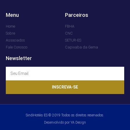
Menu
Parceiros
Home
FBHA
Sobre
CNC
Associados
SETUR-ES
Fale Conosco
Capixaba da Gema
Newsletter
INSCREVA-SE
SindiHotéis ES © 2019 Todos os direitos reservados.
Desenvolvido por YA Design