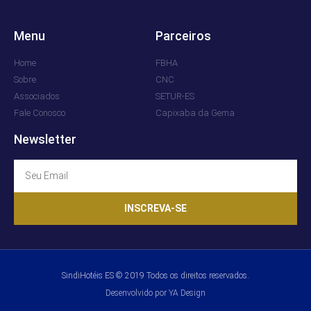
Menu
Parceiros
Home
FBHA
Sobre
CNC
Associados
SETUR-ES
Fale Conosco
Capixaba da Gema
Newsletter
INSCREVA-SE
SindiHotéis ES © 2019 Todos os direitos reservados.
Desenvolvido por YA Design