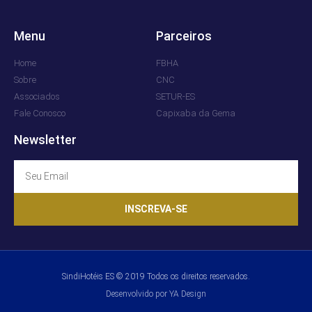
Menu
Parceiros
Home
FBHA
Sobre
CNC
Associados
SETUR-ES
Fale Conosco
Capixaba da Gema
Newsletter
INSCREVA-SE
SindiHotéis ES © 2019 Todos os direitos reservados.
Desenvolvido por YA Design