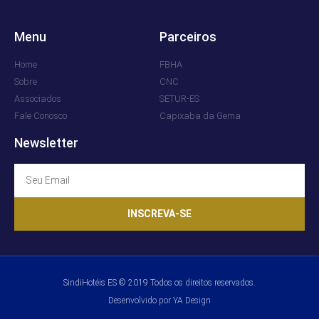
Menu
Parceiros
Home
FBHA
Sobre
CNC
Associados
SETUR-ES
Fale Conosco
Capixaba da Gema
Newsletter
INSCREVA-SE
SindiHotéis ES © 2019 Todos os direitos reservados.
Desenvolvido por YA Design