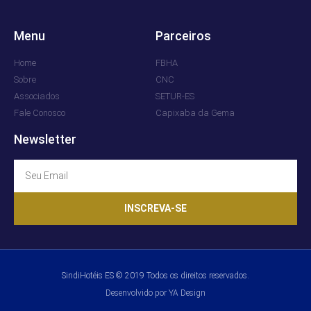
Menu
Parceiros
Home
FBHA
Sobre
CNC
Associados
SETUR-ES
Fale Conosco
Capixaba da Gema
Newsletter
INSCREVA-SE
SindiHotéis ES © 2019 Todos os direitos reservados.
Desenvolvido por YA Design