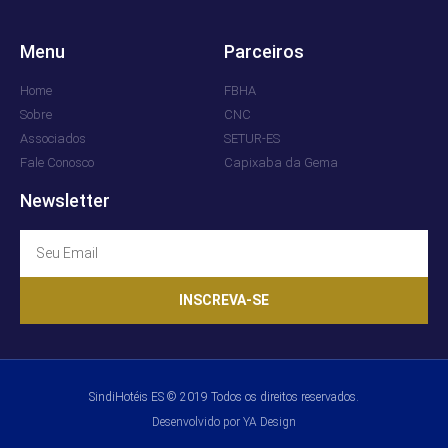
Menu
Parceiros
Home
FBHA
Sobre
CNC
Associados
SETUR-ES
Fale Conosco
Capixaba da Gema
Newsletter
INSCREVA-SE
SindiHotéis ES © 2019 Todos os direitos reservados.
Desenvolvido por YA Design