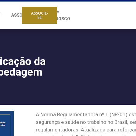
FALE
ASSOCIE-
S
ASSOCIADOS
SE
CONOSCO
licação da
spedagem
A Norma Regulamentadora nº 1 (NR-01) esta
segurança e saúde no trabalho no Brasil, 
regulamentadoras. Atualizada para reforçar