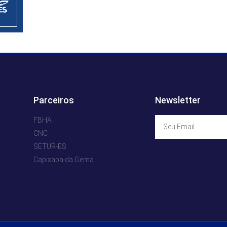
Parceiros
Newsletter
FBHA
CNC
SETUR-ES
Capixaba da Gema