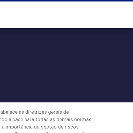
belece as diretrizes gerais de
sendo a base para todas as demais normas
 a importância da gestão de riscos