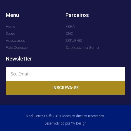
Menu
Parceiros
Home
FBHA
Sobre
CNC
Associados
SETUR-ES
Fale Conosco
Capixaba da Gema
Newsletter
INSCREVA-SE
SindiHotéis ES © 2019 Todos os direitos reservados.
Desenvolvido por YA Design