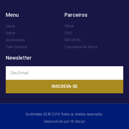
Menu
Parceiros
Home
FBHA
Sobre
CNC
Associados
SETUR-ES
Fale Conosco
Capixaba da Gema
Newsletter
INSCREVA-SE
SindiHotéis ES © 2019 Todos os direitos reservados.
Desenvolvido por YA Design