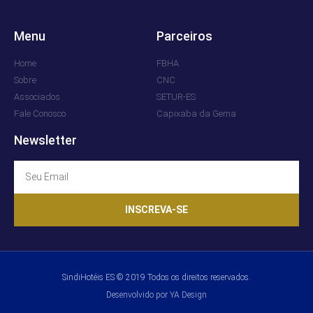
Menu
Parceiros
Home
FBHA
Sobre
CNC
Associados
SETUR-ES
Fale Conosco
Capixaba da Gema
Newsletter
INSCREVA-SE
SindiHotéis ES © 2019 Todos os direitos reservados.
Desenvolvido por YA Design