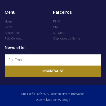
Menu
Parceiros
Home
FBHA
Sobre
CNC
Associados
SETUR-ES
Fale Conosco
Capixaba da Gema
Newsletter
INSCREVA-SE
SindiHotéis ES © 2019 Todos os direitos reservados.
Desenvolvido por YA Design