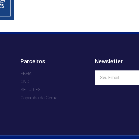
Parceiros
Newsletter
FBHA
CNC
SETUR-ES
Capixaba da Gema