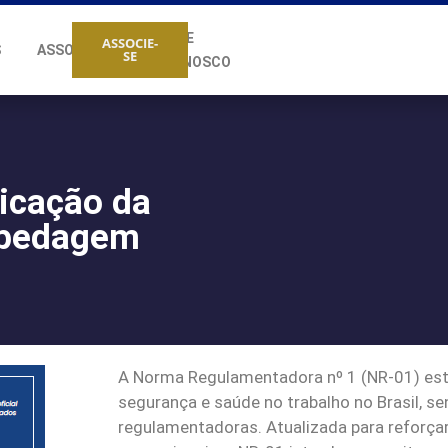
FALE
ASSOCIE-
S
ASSOCIADOS
SE
CONOSCO
licação da
spedagem
A Norma Regulamentadora nº 1 (NR-01) esta
segurança e saúde no trabalho no Brasil, 
regulamentadoras. Atualizada para reforçar