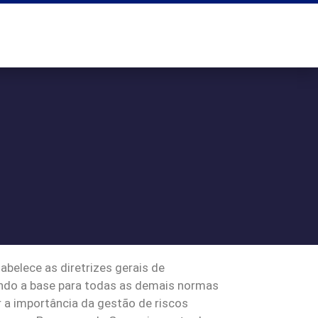
belece as diretrizes gerais de
sendo a base para todas as demais normas
 a importância da gestão de riscos