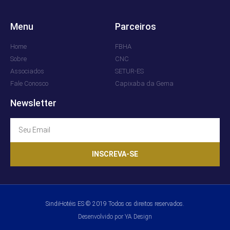
Menu
Parceiros
Home
FBHA
Sobre
CNC
Associados
SETUR-ES
Fale Conosco
Capixaba da Gema
Newsletter
INSCREVA-SE
SindiHotéis ES © 2019 Todos os direitos reservados.
Desenvolvido por YA Design