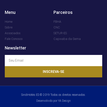
Menu
Parceiros
Home
FBHA
Sobre
CNC
Associados
SETUR-ES
Fale Conosco
Capixaba da Gema
Newsletter
INSCREVA-SE
SindiHotéis ES © 2019 Todos os direitos reservados.
Desenvolvido por YA Design