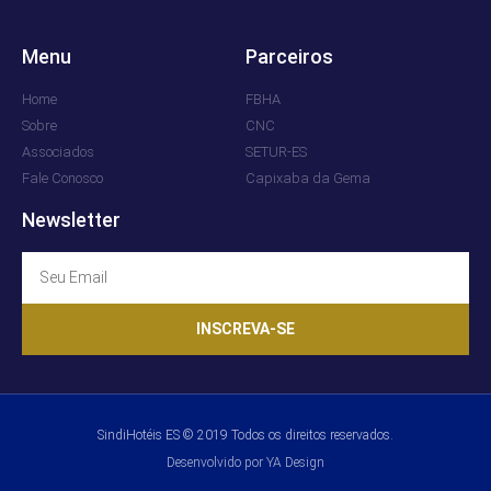
Menu
Parceiros
Home
FBHA
Sobre
CNC
Associados
SETUR-ES
Fale Conosco
Capixaba da Gema
Newsletter
INSCREVA-SE
SindiHotéis ES © 2019 Todos os direitos reservados.
Desenvolvido por YA Design