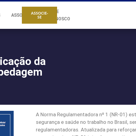
FALE
ASSOCIE-
S
ASSOCIADOS
SE
CONOSCO
licação da
spedagem
A Norma Regulamentadora nº 1 (NR-01) esta
segurança e saúde no trabalho no Brasil, 
regulamentadoras. Atualizada para reforçar