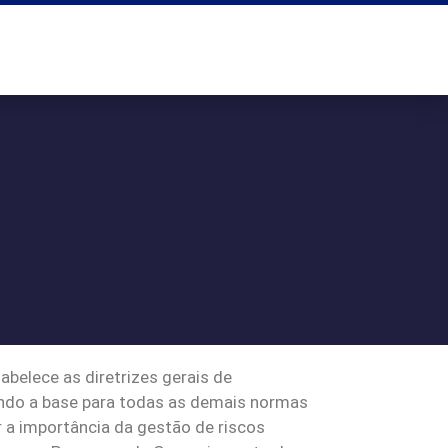
belece as diretrizes gerais de
sendo a base para todas as demais normas
 a importância da gestão de riscos