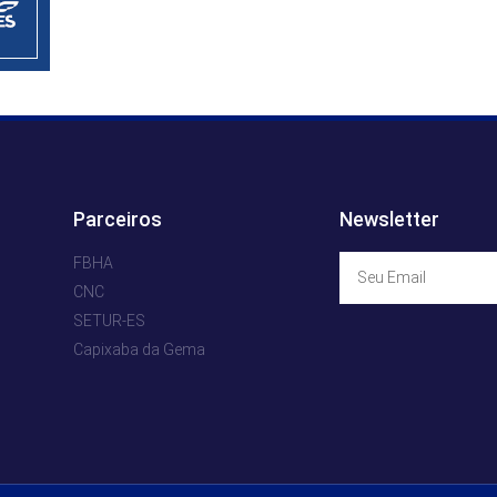
Parceiros
Newsletter
FBHA
CNC
SETUR-ES
Capixaba da Gema