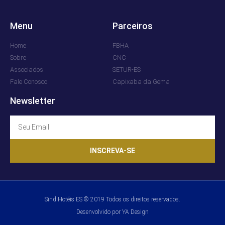
Menu
Parceiros
Home
FBHA
Sobre
CNC
Associados
SETUR-ES
Fale Conosco
Capixaba da Gema
Newsletter
INSCREVA-SE
SindiHotéis ES © 2019 Todos os direitos reservados.
Desenvolvido por YA Design