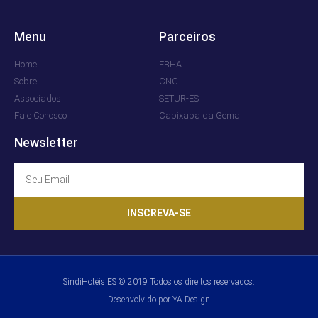
Menu
Parceiros
Home
FBHA
Sobre
CNC
Associados
SETUR-ES
Fale Conosco
Capixaba da Gema
Newsletter
INSCREVA-SE
SindiHotéis ES © 2019 Todos os direitos reservados.
Desenvolvido por YA Design