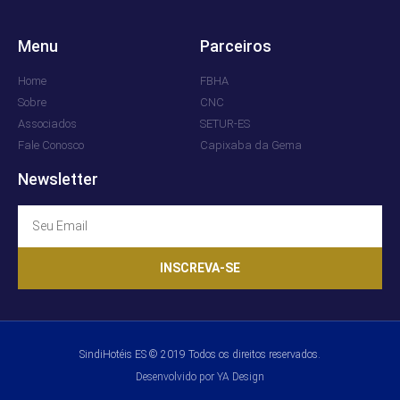
Menu
Parceiros
Home
FBHA
Sobre
CNC
Associados
SETUR-ES
Fale Conosco
Capixaba da Gema
Newsletter
INSCREVA-SE
SindiHotéis ES © 2019 Todos os direitos reservados.
Desenvolvido por YA Design