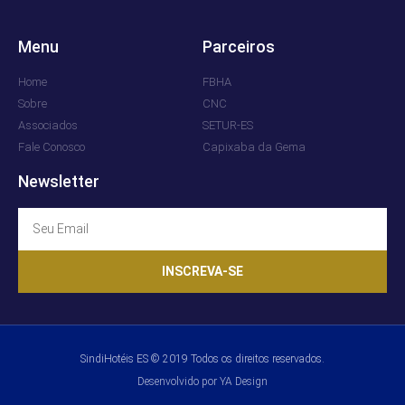
Menu
Parceiros
Home
FBHA
Sobre
CNC
Associados
SETUR-ES
Fale Conosco
Capixaba da Gema
Newsletter
INSCREVA-SE
SindiHotéis ES © 2019 Todos os direitos reservados.
Desenvolvido por YA Design