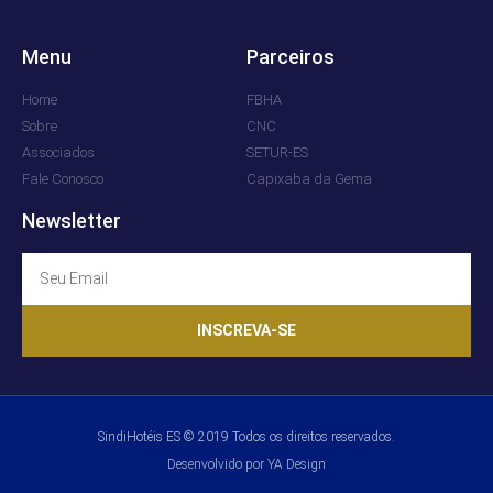
Menu
Parceiros
Home
FBHA
Sobre
CNC
Associados
SETUR-ES
Fale Conosco
Capixaba da Gema
Newsletter
INSCREVA-SE
SindiHotéis ES © 2019 Todos os direitos reservados.
Desenvolvido por YA Design