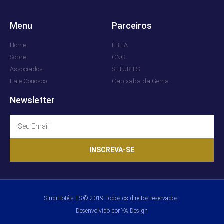
Menu
Parceiros
Home
FBHA
Sobre
CNC
Associados
SETUR-ES
Fale Conosco
Capixaba da Gema
Newsletter
INSCREVA-SE
SindiHotéis ES © 2019 Todos os direitos reservados.
Desenvolvido por YA Design