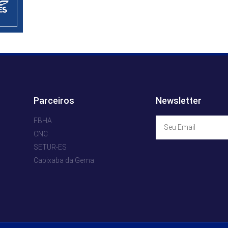
Parceiros
Newsletter
FBHA
CNC
SETUR-ES
Capixaba da Gema