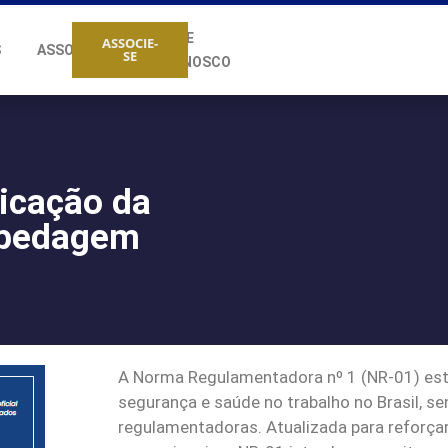
FALE
ASSOCIE-
S
ASSOCIADOS
SE
CONOSCO
licação da
spedagem
A Norma Regulamentadora nº 1 (NR-01) esta
segurança e saúde no trabalho no Brasil, 
regulamentadoras. Atualizada para reforçar