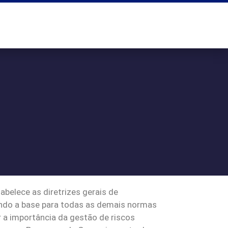
belece as diretrizes gerais de
sendo a base para todas as demais normas
 a importância da gestão de riscos