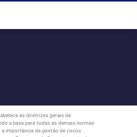
belece as diretrizes gerais de
sendo a base para todas as demais normas
 a importância da gestão de riscos