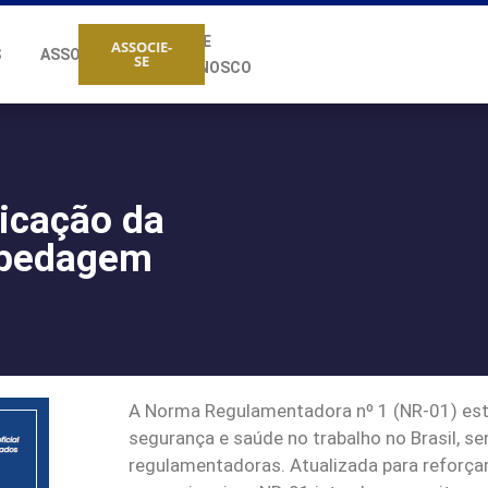
FALE
ASSOCIE-
S
ASSOCIADOS
SE
CONOSCO
licação da
spedagem
A Norma Regulamentadora nº 1 (NR-01) esta
segurança e saúde no trabalho no Brasil, 
regulamentadoras. Atualizada para reforçar