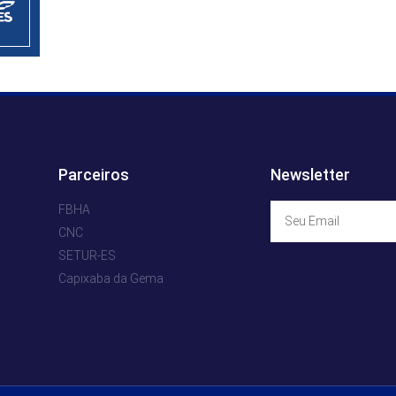
Parceiros
Newsletter
FBHA
CNC
SETUR-ES
Capixaba da Gema