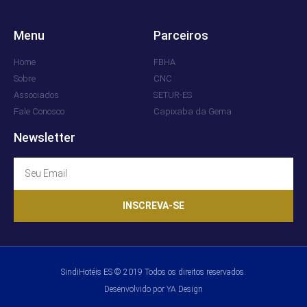
Menu
Parceiros
Home
FBHA
Sobre
CNC
Associados
SETUR-ES
Fale Conosco
Capixaba da Gema
Newsletter
INSCREVA-SE
SindiHotéis ES © 2019 Todos os direitos reservados.
Desenvolvido por YA Design