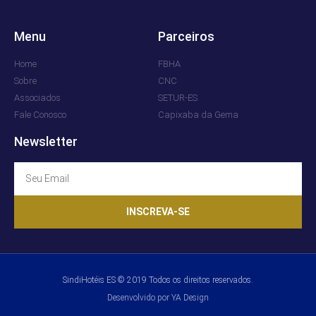
Menu
Parceiros
Home
FBHA
Sobre
CNC
Associados
SETUR-ES
Fale Conosco
Capixaba da Gema
Newsletter
INSCREVA-SE
SindiHotéis ES © 2019 Todos os direitos reservados.
Desenvolvido por YA Design