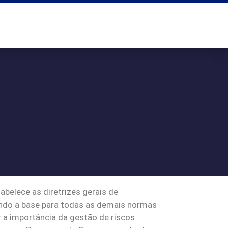
belece as diretrizes gerais de
sendo a base para todas as demais normas
 a importância da gestão de riscos