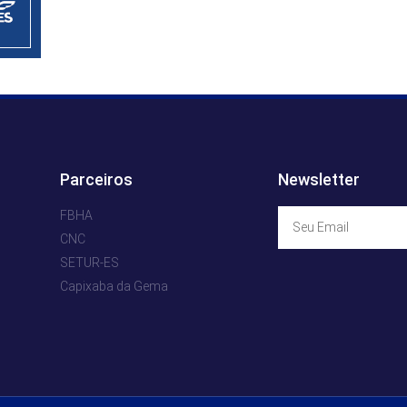
Parceiros
Newsletter
FBHA
CNC
SETUR-ES
Capixaba da Gema