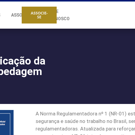
FALE
ASSOCIE-
S
ASSOCIADOS
SE
CONOSCO
licação da
spedagem
A Norma Regulamentadora nº 1 (NR-01) esta
segurança e saúde no trabalho no Brasil, 
regulamentadoras. Atualizada para reforçar