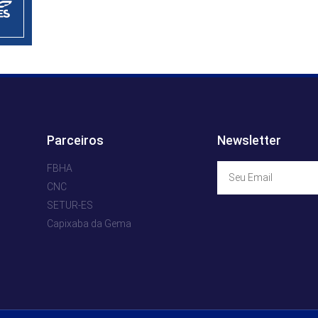
Parceiros
Newsletter
FBHA
CNC
SETUR-ES
Capixaba da Gema