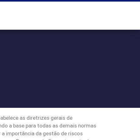
belece as diretrizes gerais de
sendo a base para todas as demais normas
 a importância da gestão de riscos