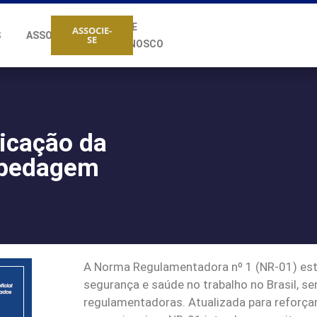
FALE
ASSOCIE-
S
ASSOCIADOS
SE
CONOSCO
licação da
spedagem
A Norma Regulamentadora nº 1 (NR-01) esta
segurança e saúde no trabalho no Brasil, 
regulamentadoras. Atualizada para reforçar