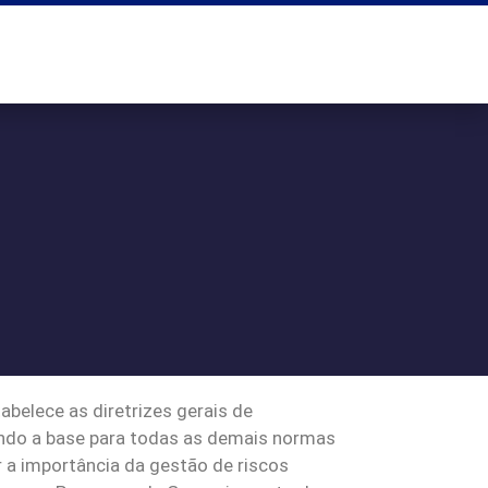
belece as diretrizes gerais de
sendo a base para todas as demais normas
 a importância da gestão de riscos