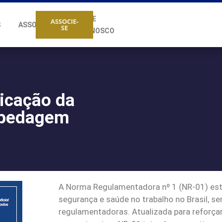
FALE
ASSOCIE-
S
ASSOCIADOS
SE
CONOSCO
licação da
spedagem
A Norma Regulamentadora nº 1 (NR-01) esta
segurança e saúde no trabalho no Brasil, 
regulamentadoras. Atualizada para reforçar