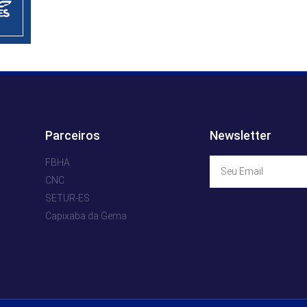
Parceiros
Newsletter
FBHA
CNC
SETUR-ES
Capixaba da Gema