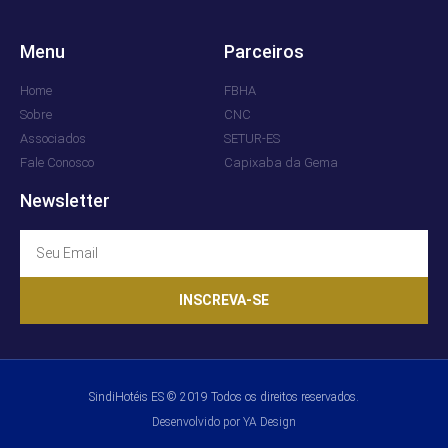
Menu
Parceiros
Home
FBHA
Sobre
CNC
Associados
SETUR-ES
Fale Conosco
Capixaba da Gema
Newsletter
INSCREVA-SE
SindiHotéis ES © 2019 Todos os direitos reservados.
Desenvolvido por YA Design