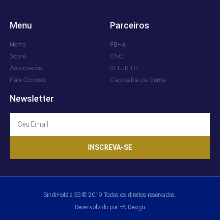
Menu
Parceiros
Home
FBHA
Sobre
CNC
Associados
SETUR-ES
Fale Conosco
Capixaba da Gema
Newsletter
INSCREVA-SE
SindiHotéis ES © 2019 Todos os direitos reservados.
Desenvolvido por YA Design